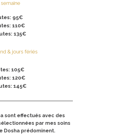
s semaine
utes: 95€
utes: 110€
utes: 135€
nd & jours fériés
utes: 105€
utes: 120€
utes: 145€
 sont effectués avec des
 sélectionnées par mes soins
re Dosha prédominent.