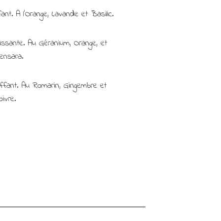
nt. A l’Orange, Lavande et Basilic.
issante. Au Géranium, Orange, et
ensara.
ffant. Au Romarin, Gingembre et
oivre.