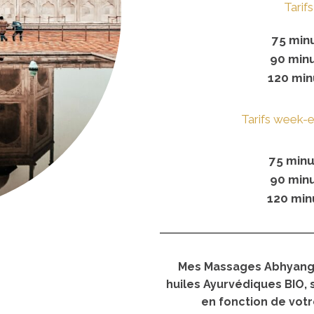
Tarif
75 min
90 min
1
20 min
Tarifs week-e
75 min
90 min
1
20 min
Mes Massages Abhyanga
huiles Ayurvédiques BIO,
en fonction de vot