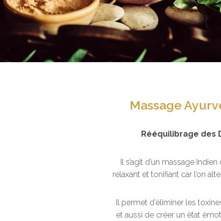
Massage Ayurv
Rééquilibrage
des 
Il s’agit d’un massage Indien
relaxant et tonifiant car l’on a
Il permet d’éliminer les toxine
et aussi de créer un état émot