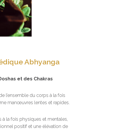
édique Abhyanga
Doshas et des Chakras
 de l’ensemble du corps à la fois
lterne manœuvres lentes et rapides.
s à la fois physiques et mentales,
ionnel positif et une élévation de