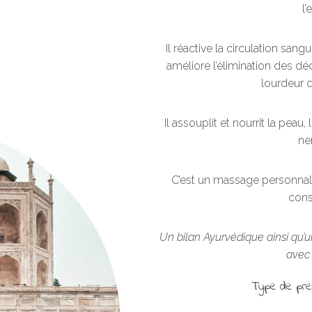
l’
Il réactive la circulation san
améliore l’élimination des dé
lourdeur d
Il assouplit et nourrit la pea
ne
C’est un massage personnalis
const
Un bilan Ayurvédique ainsi qu’un
avec 
Type de pre