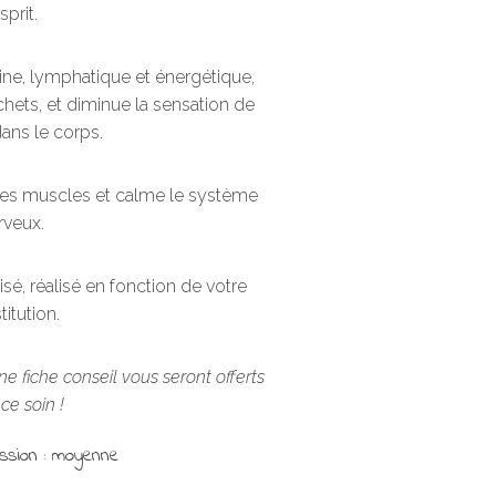
esprit.
guine, lymphatique et énergétique,
chets, et diminue la sensation de
ans le corps.
u, les muscles et calme le système
rveux.
é, réalisé en fonction de votre
itution.
e fiche conseil vous seront offerts
ce soin !
ssion : moyenne